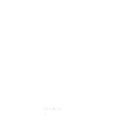
elektrisch
Gebrauchtwagenangebote
Services