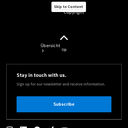
Skip to Content
Copyright
Copyright
Übersicht
Startseite
Beratung
vereinbaren
Servicetermin
vereinbaren
Tel:
0862487840