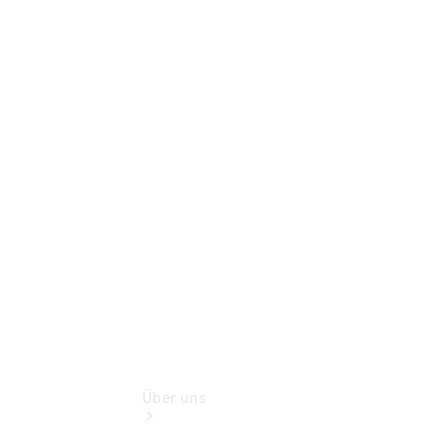
Gebrauchtwagen
Gebrauchtwagensuche
Digitale
Extras
Über uns